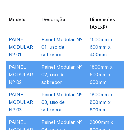
Modelo
Descrição
Dimensões
(AxLxP)
PAINEL
Painel Modular Nº
1600mm x
MODULAR
01, uso de
600mm x
Nº 01
sobrepor
400mm
PAINEL
Painel Modular Nº
1800mm x
MODULAR
02, uso de
600mm x
Nº 02
sobrepor
600mm
PAINEL
Painel Modular Nº
1800mm x
MODULAR
03, uso de
800mm x
Nº 03
sobrepor
600mm
PAINEL
Painel Modular Nº
2000mm x
MODULAR
04, uso de
800mm x