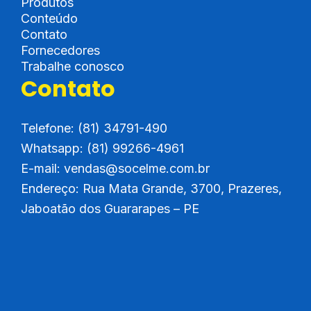
Produtos
e
a
Conteúdo
Contato
d
g
Fornecedores
i
r
Trabalhe conosco
Contato
n
a
m
Telefone: (81) 34791-490
Whatsapp:
(81) 99266-4961
E-mail:
vendas@socelme.com.br
Endereço:
Rua Mata Grande, 3700, Prazeres,
Jaboatão dos Guararapes – PE