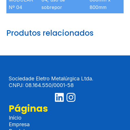
Nº 04
sobrepor
800mm
Produtos relacionados
Sociedade Eletro Metalúrgica Ltda.
CNPJ: 08.164.550/0001-58
L
I
i
n
Páginas
n
s
Início
Empresa
k
t